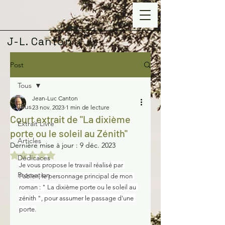
J-L. Canton
Post
Tous
Jean-Luc Canton
Tous
23 nov. 2023
1 min de lecture
Court extrait de "La dixième
Extrait Livre
porte ou le soleil au Zénith"
Articles
Dernière mise à jour :
9 déc. 2023
Noté NaN étoiles sur 5.
Dédicaces
Je vous propose le travail réalisé par 
Promotion
Fabien, le personnage principal de mon 
roman : " La dixième porte ou le soleil au 
zénith ", pour assumer le passage d'une 
porte.