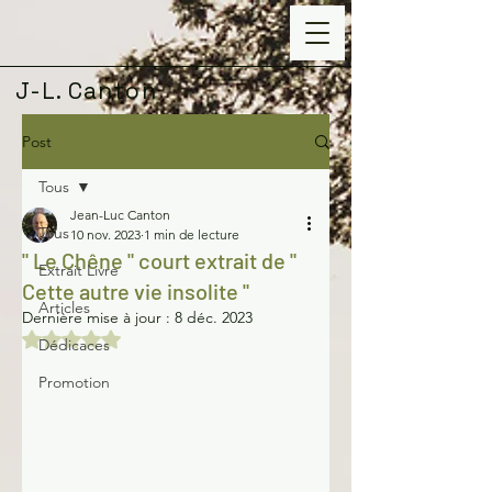
J-L. Canton
Post
Tous
Jean-Luc Canton
Tous
10 nov. 2023
1 min de lecture
" Le Chêne " court extrait de "
Extrait Livre
Cette autre vie insolite "
Articles
Dernière mise à jour :
8 déc. 2023
Noté NaN étoiles sur 5.
Dédicaces
Promotion