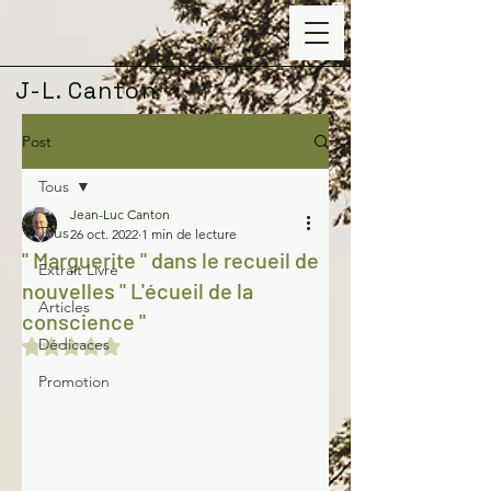
J-L. Canton
Post
Tous
Jean-Luc Canton
Tous
26 oct. 2022
1 min de lecture
" Marguerite " dans le recueil de
Extrait Livre
nouvelles " L'écueil de la
Articles
conscience "
Dédicaces
Noté NaN étoiles sur 5.
Promotion