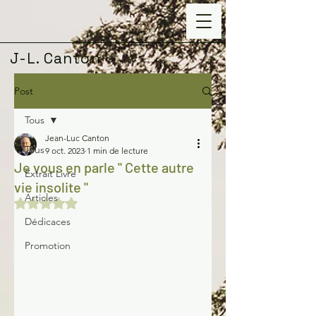
J-L. Canton
Post
Tous
Jean-Luc Canton
Tous
9 oct. 2023
1 min de lecture
Je vous en parle " Cette autre
Extrait Livre
vie insolite "
Articles
Noté NaN étoiles sur 5.
Dédicaces
Promotion