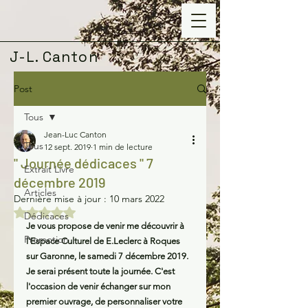
J-L. Canton
Post
Tous
Jean-Luc Canton
Tous
12 sept. 2019
1 min de lecture
" Journée dédicaces " 7
Extrait Livre
décembre 2019
Articles
Dernière mise à jour :
10 mars 2022
Noté NaN étoiles sur 5.
Dédicaces
Je vous propose de venir me découvrir à 
Promotion
l'Espace Culturel de E.Leclerc à Roques 
sur Garonne, le samedi 7 décembre 2019. 
Je serai présent toute la journée. C'est 
l'occasion de venir échanger sur mon 
premier ouvrage, de personnaliser votre 