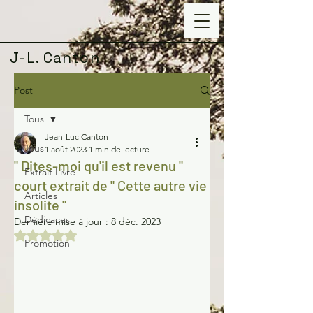
J-L. Canton
Post
Tous
Jean-Luc Canton
Tous
1 août 2023
1 min de lecture
" Dites-moi qu'il est revenu "
Extrait Livre
court extrait de " Cette autre vie
Articles
insolite "
Dédicaces
Dernière mise à jour :
8 déc. 2023
Noté NaN étoiles sur 5.
Promotion