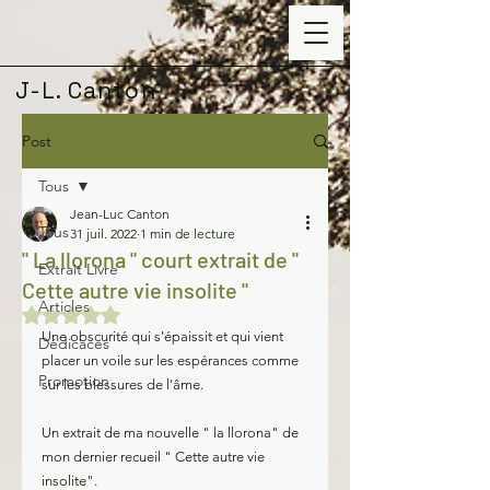
J-L. Canton
Post
Tous
Jean-Luc Canton
Tous
31 juil. 2022
1 min de lecture
" La llorona " court extrait de "
Extrait Livre
Cette autre vie insolite "
Articles
Noté NaN étoiles sur 5.
Une obscurité qui s'épaissit et qui vient 
Dédicaces
placer un voile sur les espérances comme 
Promotion
sur les blessures de l'âme.
Un extrait de ma nouvelle " la llorona" de 
mon dernier recueil " Cette autre vie 
insolite".